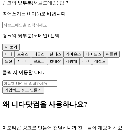
링크의 앞부분(서브도메인) 입력
띄어쓰기는 빼기(-)로 바뀝니다
링크의 뒷부분(도메인) 선택
더 보기
니다
트윈스
이글스
랜더스
라이온즈
다이노스
패들렛
노션
지피티
블로그
초대장
사랑해
ㅋㅋ
레전드
클릭 시 이동할 URL
가입하고 링크 만들기
왜 니다닷컴을 사용하나요?
이모티콘 링크로 만들어 전달하니까 친구들이 재밌어 해요